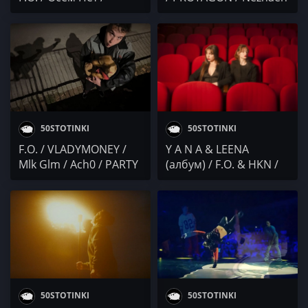
Кристо / Васко
/ Боро Първи / Дивна
Громков / DJ RUDLESS
& LORA
50STOTINKI
50STOTINKI
F.O. / VLADYMONEY /
Y A N A & LEENA
Mlk Glm / Ach0 / PARTY
(албум) / F.O. & HKN /
NEWS: DJAANY и
Роби x Молец /
MILIONI, MITREVV,
Черноглед / SAMMM /
DIMOFF
Гаден
50STOTINKI
50STOTINKI