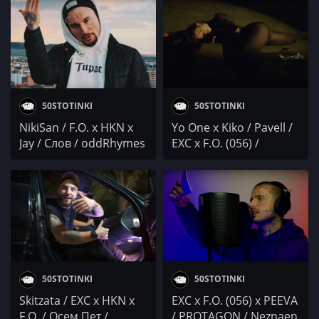
АБСТАКТ / Sashhh /
Искрата / Duli & Mati:
тозибекажиго / Осем
PG & DRINK
Пет
50STOTINKI
50STOTINKI
NikiSan / F.O. x HKN x
Yo One x Kiko / Pavell /
Jay / Слов / oddRhymes
EXC x F.O. (056) /
/ Meykin / $XANO
Conflict / MBT x Haarp /
Dorothy Takev
50STOTINKI
50STOTINKI
Skitzata / EXC x HKN x
EXC x F.O. (056) x PEEVA
F.O. / Осем Пет /
/ PROTAGON / Neznaen