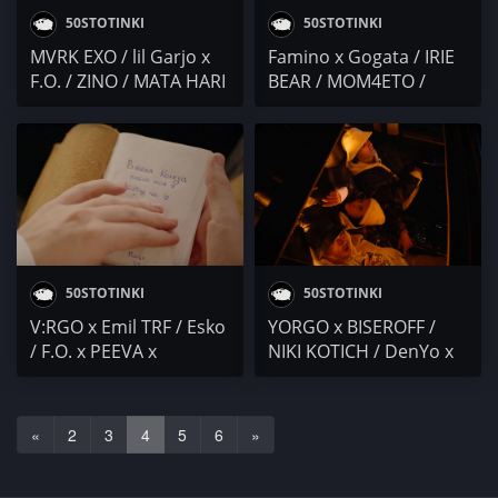
50STOTINKI
50STOTINKI
MVRK EXO / lil Garjo x
Famino x Gogata / IRIE
F.O. / ZINO / MATA HARI
BEAR / MOM4ETO /
x IWCHAKA IVG /
S.Asa x F.O. / STEFO /
KRISTO x LORA
BORISOV x DOUBLE N /
KARADJOVA / Гаден /
Streeta x Skinny x Az i
#UB7 @ 4BARS
Batko
50STOTINKI
50STOTINKI
V:RGO x Emil TRF / Esko
YORGO x BISEROFF /
/ F.O. x PEEVA x
NIKI KOTICH / DenYo x
STEFETO / DELightfull /
Maya Bee / ТЯНАТА /
кикоСОПА x HRD /
DON SIMON / Бате Са /
KARTELA / Peyotoff
F.O. x PEEVA x STEFETO
«
2
3
4
5
6
»