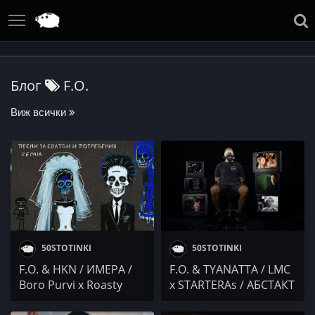
Блог
F.O.
Виж всички
50STOTINKI
50STOTINKI
F.O. & HKN / ИМЕРА /
F.O. & TYANATTA / LMC
Boro Purvi x Roasty
x STARTERAs / АБСТАКТ
Suave / NikiSan /
/ VA$ / Robi x Jeko[v] /