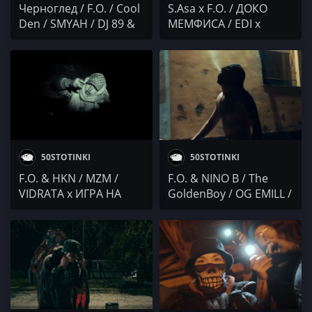
Черноглед / F.O. / Cool
S.Asa x F.O. / ДОКО
Den / SMYAH / DJ 89 &
МЕМФИСА / EDI x
Sorina Bogomilova /
KAMBATA / Жлъч / Ilin
Осем Пет / Bashmotion
Ilinski / BreakDance BG
50STOTINKI
50STOTINKI
F.O. & HKN / MZM /
F.O. & NINO B / Тhe
VIDRATA x ИГРА НА
GoldenBoy / OG EMILL /
ДУМИ / TOMMETO /
DJAANY x PAMELA x
PASKOV / 6IKERYA
MILIONI