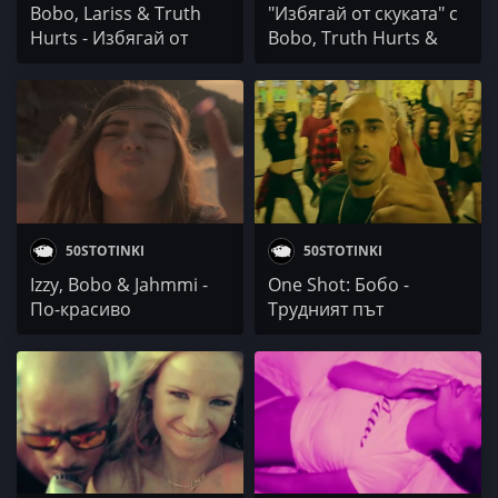
Bobo, Lariss & Truth
"Избягай от скуката" с
Hurts - Избягай от
Bobo, Truth Hurts &
скуката
Lariss
50STOTINKI
50STOTINKI
Izzy, Bobо & Jahmmi -
One Shot: Бобо -
По-красиво
Трудният път