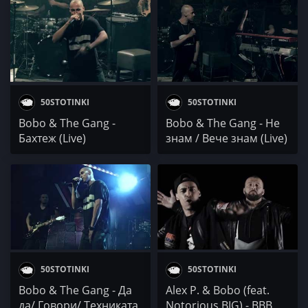
50STOTINKI
50STOTINKI
Bobo & The Gang -
Bobo & The Gang - Не
Бахтеж (Live)
знам / Вече знам (Live)
50STOTINKI
50STOTINKI
Bobo & The Gang - Да
Alex P. & Bobo (feat.
да/ Говори/ Техниката
Notorious BIG) - BBB