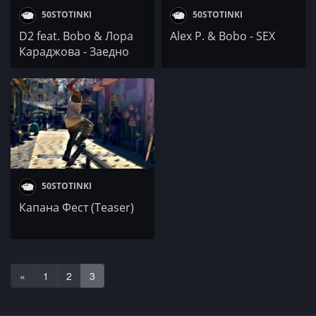
50STOTINKI
50STOTINKI
D2 feat. Bobo & Лора
Alex P. & Bobo - SEX
Караджова - Заедно
50STOTINKI
Капана Фест (Teaser)
«
1
2
3