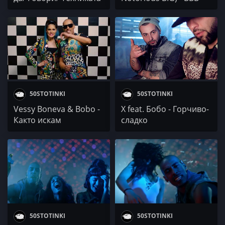
(Live)
(Big Bootie Bitches)
50STOTINKI
50STOTINKI
Vessy Boneva & Bobo -
X feat. Бобо - Горчиво-
Както искам
сладко
50STOTINKI
50STOTINKI