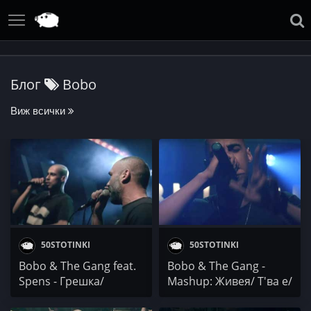
Блог
Bobo
Виж всички
50STOTINKI
50STOTINKI
Bobo & The Gang feat.
Bobo & The Gang -
Spens - Грешка/
Mashup: Живея/ Т'ва е/
Началото (Live)
Хип-Хоп (Live)