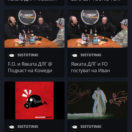
Garjoka / Chaliani /
DMB / FIDO & BBTW
GRIM
50STOTINKI
50STOTINKI
F.O. и Явката ДЛГ @
Явката ДЛГ и FO
Подкаст на Комеди
гостуват на Иван
Клуба #284
Кирков @ Комеди
Подкаст
50STOTINKI
50STOTINKI