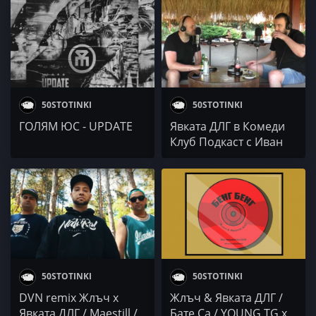
50STOTINKI
50STOTINKI
ГОЛЯМ ЮС - UPDATE
Явката ДЛГ в Комеди
Клуб Подкаст с Иван
Кирков #399
50STOTINKI
50STOTINKI
DVN remix Жлъч х
Жлъч & Явката ДЛГ /
Явката ДЛГ / Maestill /
Бате Са / YОUNG TG x