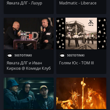
Явката ДЛГ - Лазур
Madmatic - Liberace
50STOTINKI
50STOTINKI
Явката ДЛГ и Иван
Голям Юс - ТОМ III
Кирков @ Комеди Клуб
(подкаст)