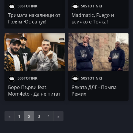
50STOTINKI
50STOTINKI
Тримата нахалници от
Madmatic, Fuego и
Голям Юс са тук!
всичко е Точка!
50STOTINKI
50STOTINKI
Боро Първи feat.
Явката ДЛГ - Помпа
Mom4eto - Да не питат
Ремих
«
1
2
3
4
»