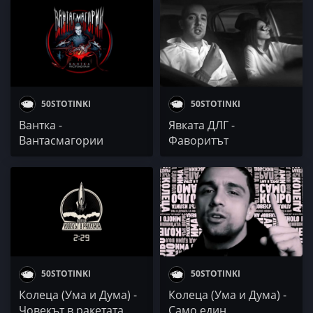
50STOTINKI
50STOTINKI
Вантка -
Явката ДЛГ -
Вантасмагории
Фаворитът
(албумните
инструментали)
50STOTINKI
50STOTINKI
Колеца (Ума и Дума) -
Колеца (Ума и Дума) -
Човекът в ракетата
Само един