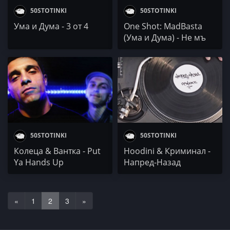
50STOTINKI
50STOTINKI
Ума и Дума - 3 от 4
One Shot: MadBasta
(Ума и Дума) - Не мъ
занима'ай
50STOTINKI
50STOTINKI
Колеца & Вантка - Put
Hoodini & Криминал -
Ya Hands Up
Напред-Назад
(Tr1ckmusic Remix)
feat. Madmatic, 42,
Fang, Dim4ou & DJ
«
1
2
3
»
Emotion