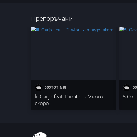
Препоръчани
50STOTINKI
50
lil Garjo feat. Dim4ou - Много
5 O'c
скоро