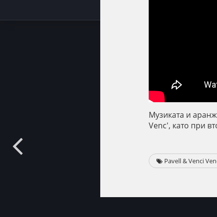
Музиката и аранжи
Venc', като при в
Pavell & Venci Ven