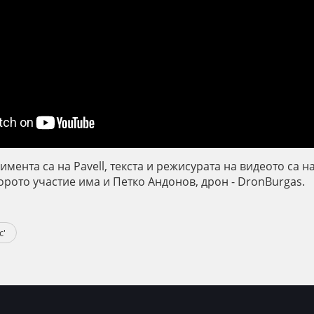
мента са на Pavell, текста и режисурата на видеото са на 
торото участие има и Петко Андонов, дрон - DronBurgas.
c'