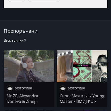
Препоръчани
Виж всички
50STOTINKI
50STOTINKI
Mr ZE, Alexandra
Сноп: Masurski x Young
Ivanova & Zmej -
Master / BM / J-KO x
Малките неща
Double N