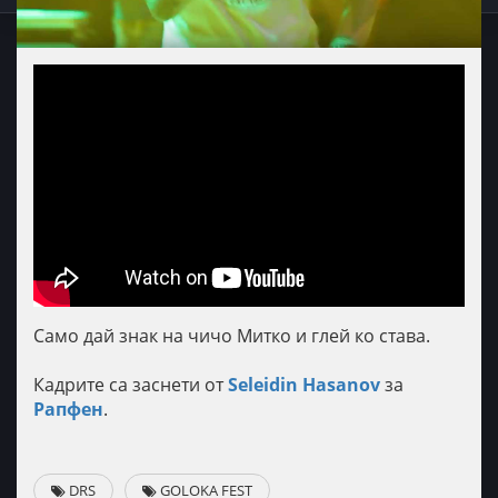
Само дай знак на чичо Митко и глей ко става.
Кадрите са заснети от
Seleidin Hasanov
за
Рапфен
.
DRS
GOLOKA FEST