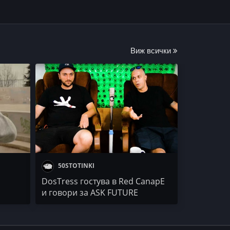
Виж всички
50STOTINKI
DosTress гостува в Red CanapE
и говори за ASK FUTURE