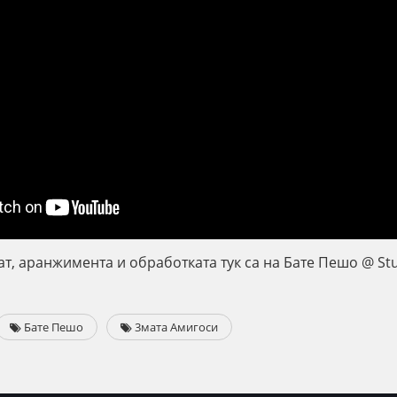
т, аранжимента и обработката тук са на Бате Пешо @ Stu
Бате Пешо
3мата Амигоси