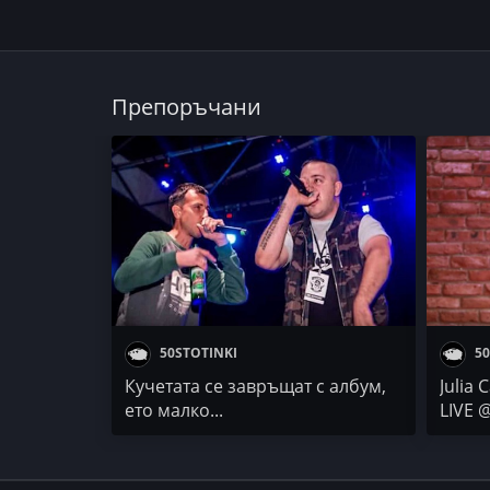
Препоръчани
50STOTINKI
50
Кучетата се завръщат с албум,
Julia 
ето малко...
LIVE 