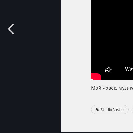
Мой човек, музика
StudioBuster