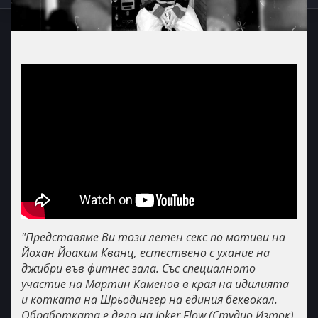
"Представяме Ви този летен секс по мотиви на
Йохан Йоаким Кванц, естествено с ухание на
джибри във фитнес зала. Със специалното
участие на Мартин Каменов в края на идилията
и котката на Шрьодингер на единия беквокал.
Обработката е дело на Joker Flow (Студио Изток),