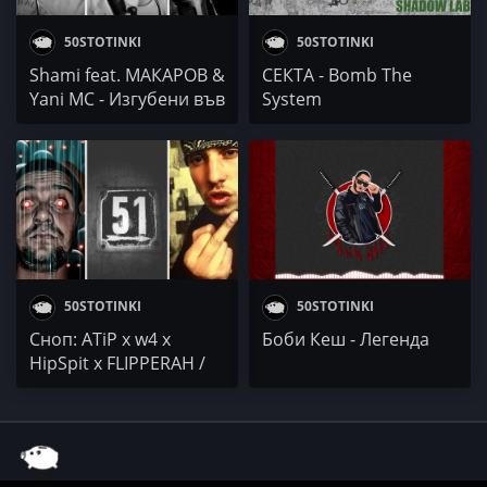
50STOTINKI
50STOTINKI
Shami fеаt. МАКАРОВ &
СЕКТА - Bomb The
Yani MC - Изгубени във
System
времето
50STOTINKI
50STOTINKI
Сноп: ATiP x w4 x
Боби Кеш - Легенда
HipSpit x FLIPPERAH /
EBMC