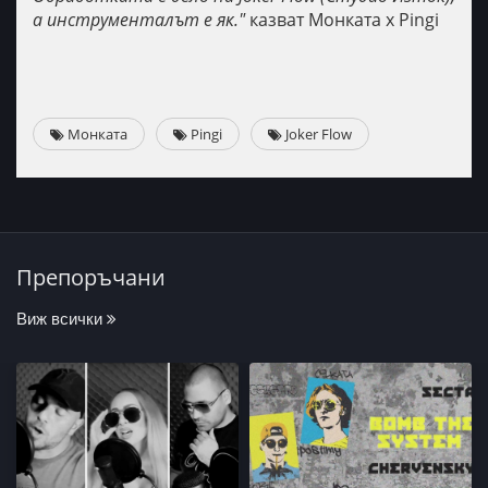
а инструменталът е як."
казват Монката x Pingi
Монката
Pingi
Joker Flow
Препоръчани
Виж всички