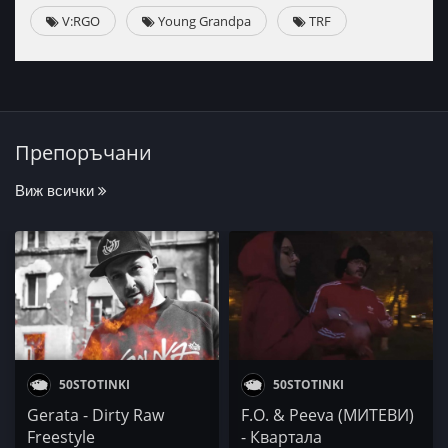
V:RGO
Young Grandpa
TRF
Препоръчани
Виж всички
50STOTINKI
50STOTINKI
Gerata - Dirty Raw
F.O. & Peeva (МИТЕВИ)
Freestyle
- Квартала