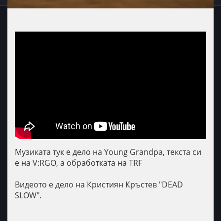
Музиката тук е дело на Young Grandpa, текста си
е на V:RGO, а обработката на TRF
Видеото е дело на Кристиян Кръстев "DEAD
SLOW".