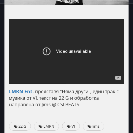
LMRN Ent.
представя "Няма други", един трак с
музика от VI, текст на 22 G и обработка
направена от Jims @ CSI BEATS.
22 G
LMRN
VI
Jims