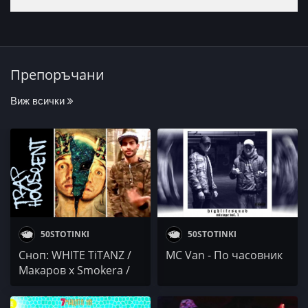
Препоръчани
Виж всички
50STOTINKI
50STOTINKI
Сноп: WHITE TiTANZ /
MC Van - По часовник
Макаров x Smokera /
DeccanMan