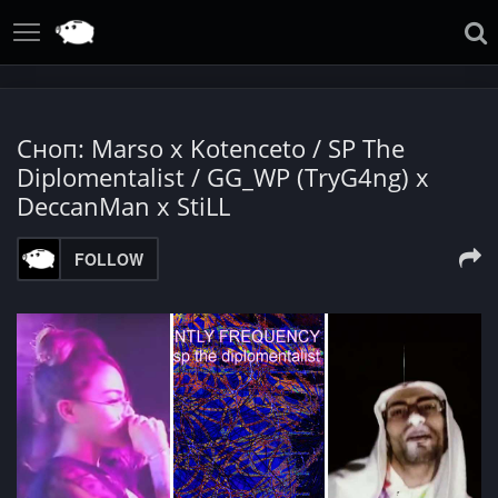
Сноп: Marso x Kotenceto / SP The
Diplomentalist / GG_WP (TryG4ng) x
DeccanMan x StiLL
FOLLOW