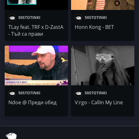
50STOTINKI
50STOTINKI
TLay feat. TRF x D-ZastA
Honn Kong - BET
- Тъй са прави
50STOTINKI
50STOTINKI
Ndoe @ Преди обед
V:rgo - Callin My Line