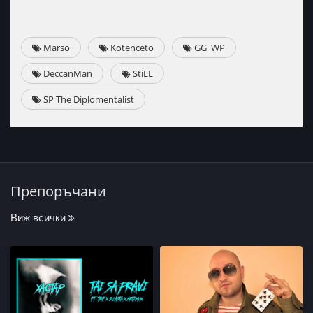
Marso
Kotenceto
GG_WP
DeccanMan
StiLL
SP The Diplomentalist
Препоръчани
Виж всички