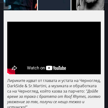
Лириките идват от главата и устата на Черноглед,
DarkSide & Sr.Martini, а музиката и обработката
са на Черноглед, който казва за парчето:
"Дойде
време за трака с братята от Roof Rhymes, голямо
уважение за тях, получи се нещо тежко и
истинско!"