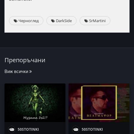
Черноглед
DarkSide
SrMartini
Препоръчани
Виж всички
50STOTINKI
50STOTINKI