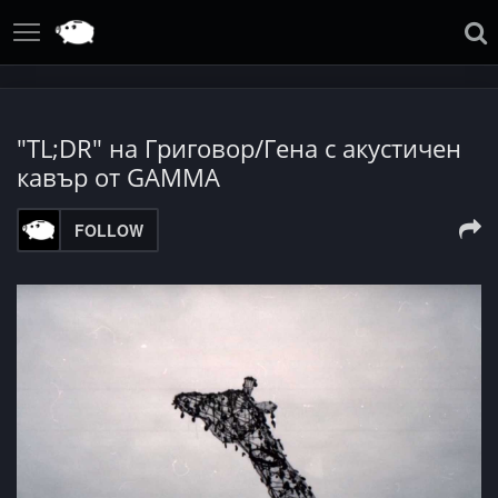
"TL;DR" на Григовор/Гена с акустичен
кавър от GAMMA
FOLLOW