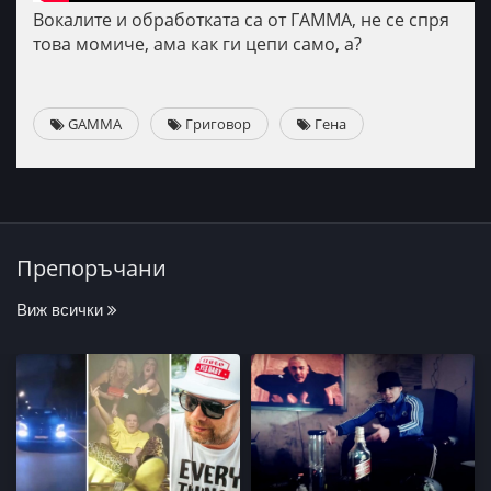
Вокалите и обработката са от ГАММА, не се спря
това момиче, ама как ги цепи само, а?
GAMMA
Григовор
Гена
Препоръчани
Виж всички