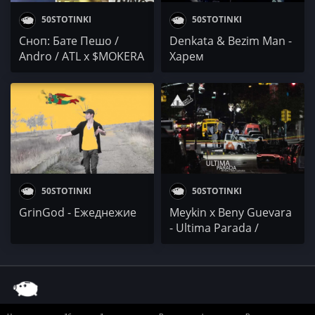
50STOTINKI
50STOTINKI
Сноп: Бате Пешо /
Denkata & Bezim Man -
Andro / ATL x $MOKERA
Харем
x МАКАРОВ
50STOTINKI
50STOTINKI
GrinGod - Ежеднежие
Meykin x Beny Guevara
- Ultima Parada /
Последна спирка