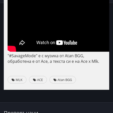
"#SavageMode" е с музика от Atan BGG,
обработена е от Ace, а текста си е на Ace x Mlk.
MLK
ACE
Atan BGG
Препоръчани