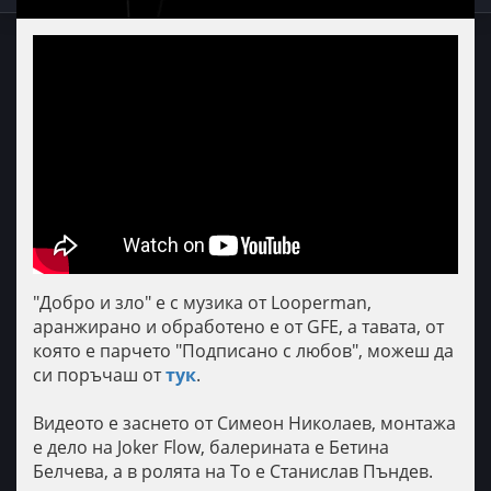
"Добро и зло" е с музика от Looperman,
аранжирано и обработено е от GFE, а тавата, от
която е парчето "Подписано с любов", можеш да
си поръчаш от
тук
.
Видеото е заснето от Симеон Николаев, монтажа
е дело на Joker Flow, балерината е Бетина
Белчева, а в ролята на То е Станислав Пъндев.