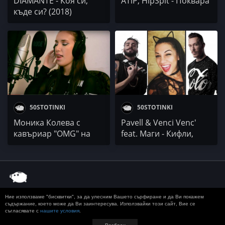
DIAMANTE - Коя си,
ATiP, HipSpit - Поквара
къде си? (2018)
50STOTINKI
50STOTINKI
Моника Колева с
Pavell & Venci Venc'
кавъриар "OMG" на
feat. Маги - Кифли,
Camila Cabello ft.
батки, кеш
Quavo
Ние използваме "бисквитки", за да улесним Вашето сърфиране и да Ви покажем
© 2020 50 STOTINKI
КОНТАКТ
ЗА РЕКЛАМА
съдържание, което може да Ви заинтересува. Използвайки този сайт, Вие се
съгласявате с
нашите условия
.
ДОСТАВКА, ЗАПЛАЩАНЕ И ВРЪЩАНЕ
ПОВЕРИТЕЛНОСТ
TERMS AND CONDITIONS