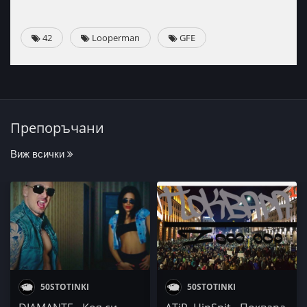
42
Looperman
GFE
Препоръчани
Виж всички
50STOTINKI
50STOTINKI