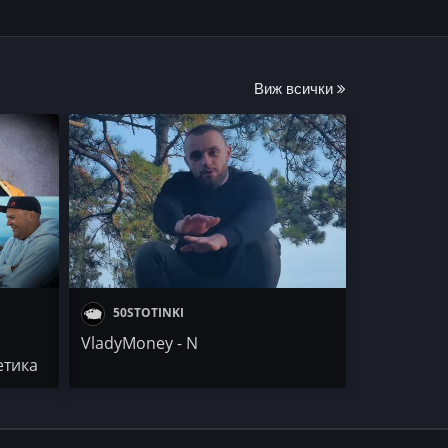
Виж всички
50STOTINKI
VladyMoney - N
етика