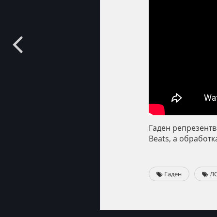
Гаден репрезентва
Beats, а обработк
Гаден
Л