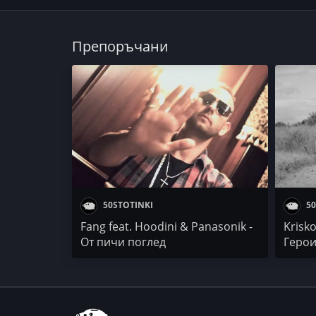
Препоръчани
50STOTINKI
50
Fang feat. Hoodini & Panasonik -
Krisko
От пичи поглед
Геро