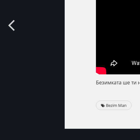
Безимката ше ти 
Bezim Man