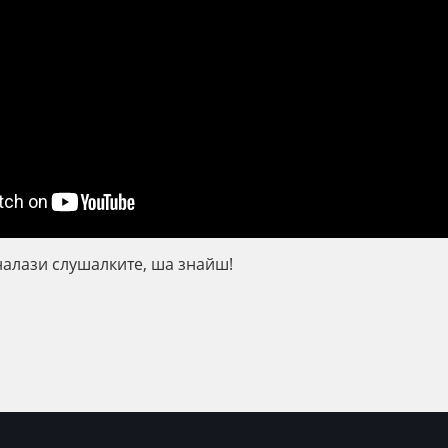
налази слушалките, ша знайш!