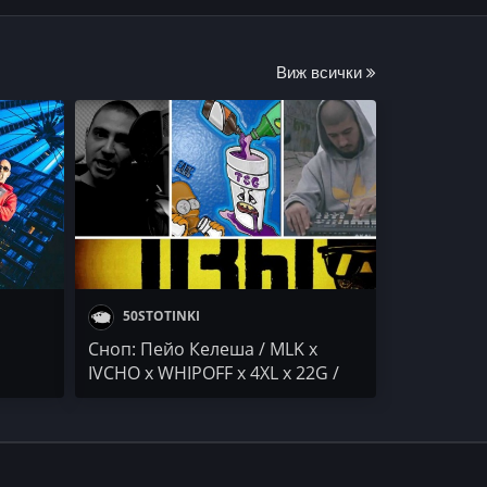
Виж всички
50STOTINKI
Сноп: Пейо Келеша / MLK x
IVCHO x WHIPOFF x 4XL x 22G /
DMS / PMM