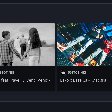
STOTINKI
50STOTINKI
 feat. Pavell & Venci Venc' -
Esko x Бате Са - Класика
и