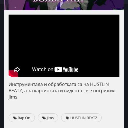
Инструментала и обработката са на HUSTLIN
BEATZ, а за картинката и видеото се е погрижил
Jims.
Rap On
Jims
HUSTLIN BEATZ