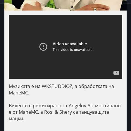
Музиката е на WKSTUDDIOZ, а обработката на
ManeMC.
Видеото е режисирано от Angelov Ali, монтирано
е от ManeMC, а Rosi & Shery са танцуващите
мацки.