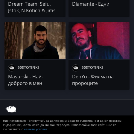
Dream Team: Sefu,
Diamante - Едни
Jstok, N.Kotich & Jims
50STOTINKI
50STOTINKI
Masurski - Най-
DenYo - Филма на
доброто в мен
пророците
Ние използваме "бисквитки", за да улесним Вашето сърфиране и да Ви покажем
© 2020 50 STOTINKI
КОНТАКТ
ЗА РЕКЛАМА
съдържание, което може да Ви заинтересува. Използвайки този сайт, Вие се
съгласявате с
нашите условия
.
ДОСТАВКА, ЗАПЛАЩАНЕ И ВРЪЩАНЕ
ПОВЕРИТЕЛНОСТ