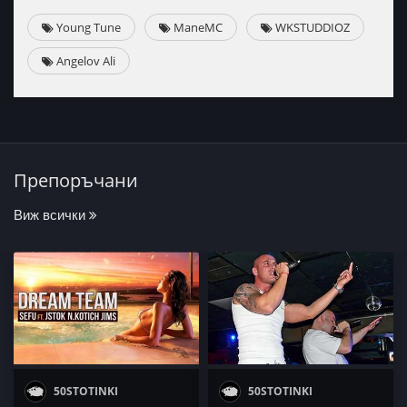
Young Tune
ManeMC
WKSTUDDIOZ
Angelov Ali
Препоръчани
Виж всички
50STOTINKI
50STOTINKI