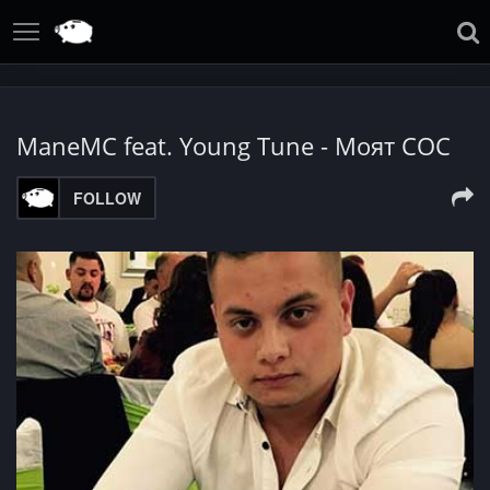
ManeMC fеаt. Young Tune - Моят СОС
FOLLOW