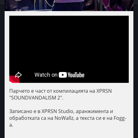
Парчето е част от компилацията на XPRSN
"SOUNDVANDALISM 2".
Записано е в XPRSN Studio, аранжимента и
обработката са на NoWallz, а текста си е на Fogg-
a.