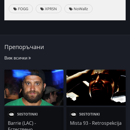
FOGG
XPRSN
NoWallz
Препоръчани
Виж всички
50STOTINKI
50STOTINKI
Barrie (LAC) -
Mista 93 - Retrospekcija
Естествено