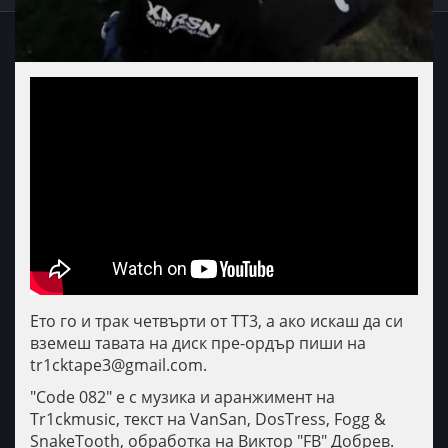
Ето го и трак четвърти от ТТ3, а ако искаш да си
вземеш тавата на диск пре-ордър пиши на
tr1cktape3@gmail.com.
"Code 082" е с музика и аранжимент на
Tr1ckmusic, текст на VanSan, DosTress, Fogg &
SnakeTooth, обработка на Виктор "FB" Добрев.