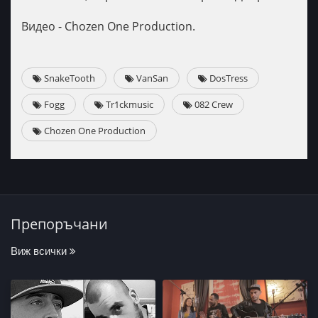
Видео - Chozen One Production.
SnakeTooth
VanSan
DosTress
Fogg
Tr1ckmusic
082 Crew
Chozen One Production
Препоръчани
Виж всички