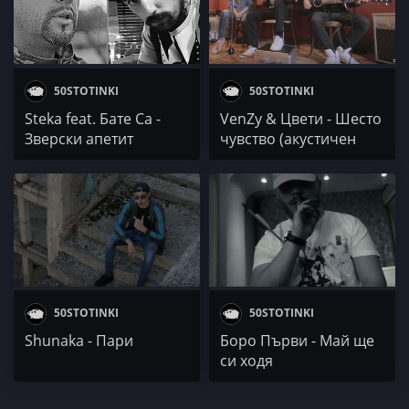
50STOTINKI
50STOTINKI
Steka feat. Бате Са -
VenZy & Цвети - Шесто
Зверски апетит
чувство (акустичен
кавър)
50STOTINKI
50STOTINKI
Shunaka - Пари
Боро Първи - Май ще
си ходя