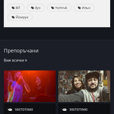
BiT
ilyo
Yomruk
Ильо
Йомрук
Препоръчани
Виж всички
50STOTINKI
50STOTINKI