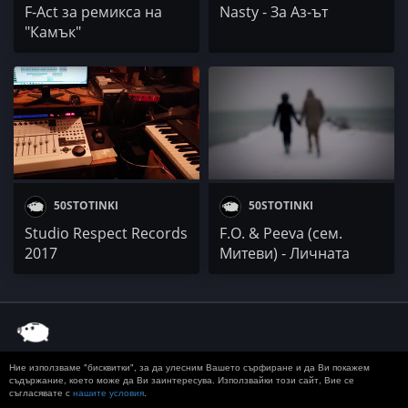
F-Act за ремикса на
Nasty - За Аз-ът
"Камък"
50STOTINKI
50STOTINKI
Studio Respect Records
F.O. & Peeva (сем.
2017
Митеви) - Личната
Ние използваме "бисквитки", за да улесним Вашето сърфиране и да Ви покажем
© 2020 50 STOTINKI
КОНТАКТ
ЗА РЕКЛАМА
съдържание, което може да Ви заинтересува. Използвайки този сайт, Вие се
съгласявате с
нашите условия
.
ДОСТАВКА, ЗАПЛАЩАНЕ И ВРЪЩАНЕ
ПОВЕРИТЕЛНОСТ