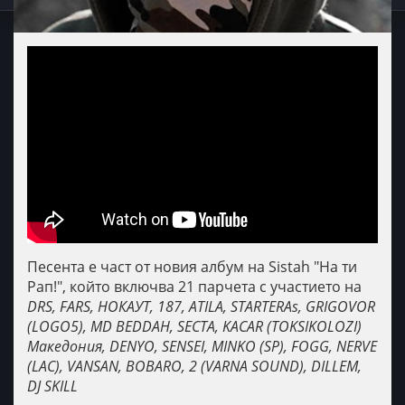
Песента е част от новия албум на Sistah "На ти
Рап!", който включва 21 парчета с участието на
DRS, FARS, НОКАУТ, 187, ATILA, STARTERAs, GRIGOVOR
(LOGO5), MD BEDDAH, SECTA, KACAR (TOKSIKOLOZI)
Македония, DENYO, SENSEI, MINKO (SP), FOGG, NERVE
(LAC), VANSAN, BOBARO, 2 (VARNA SOUND), DILLEM,
DJ SKILL