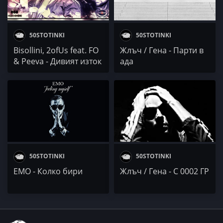
50STOTINKI
50STOTINKI
Bisollini, 2ofUs feat. FO
Жлъч / Гена - Парти в
& Peeva - Дивият изток
ада
50STOTINKI
50STOTINKI
EMO - Колко бири
Жлъч / Гена - С 0002 ГР