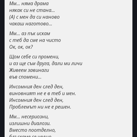
Мм... няма драма
някак си не стана...
(А) с мен да си наново
чакаш наготово...
Мм... аз пък искам
с теб да сме на чисто
Ок, ок, ок?
Щом себе си промени,
и аз ще съм друга, дали ми личи
Живеем завинаги
във спомени...
Инсомния ден след ден,
виновният не е в теб и мен.
Инсомния ден след ден,
Проблемът ни не е решен.
Мм... несериозни,
излишни диалози.
Вместо поотделно,
блъскаме се челно.