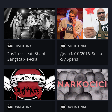
50STOTINKI
50STOTINKI
DosTress fеаt. Shani -
Дело №10/2016: Secta
Gangsta женска
с/у Spens
50STOTINKI
50STOTINKI