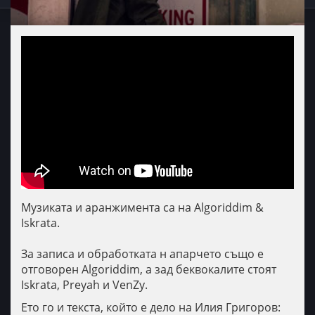
Музиката и аранжимента са на Algoriddim &
Iskrata.
За записа и обработката н апарчето също е
отговорен Algoriddim, а зад беквокалите стоят
Iskrata, Preyah и VenZy.
Ето го и текста, който е дело на Илия Григоров: