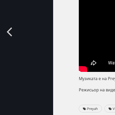
Музиката е на Prey
Режисьор на виде
Preyah
V