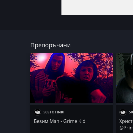
Препоръчани
50STOTINKI
50
Безим Man - Grime Kid
Христ
@Prim