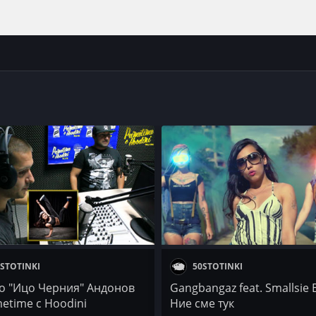
STOTINKI
50STOTINKI
о "Ицо Черния" Андонов
Gangbangaz feat. Smallsie B
etime с Hoodini
Ние сме тук