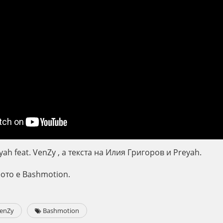
ah feat. VenZy , а текста на Илия Григоров и Preyah.
ото е Bashmotion.
enZy
Bashmotion