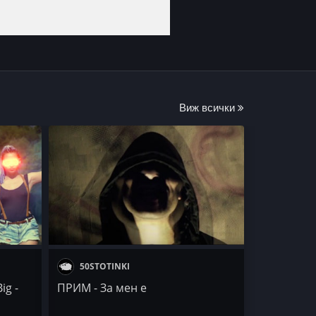
Виж всички
50STOTINKI
ig -
ПРИМ - За мен е