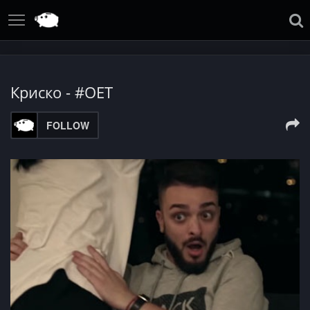
Крискo - #OET
FOLLOW