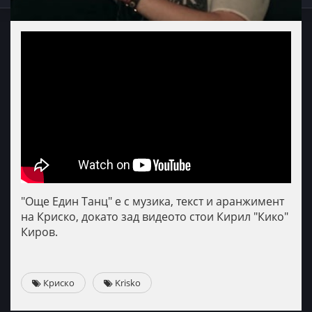
"Още Един Танц" е с музика, текст и аранжимент
на Криско, докато зад видеото стои Кирил "Кико"
Киров.
Криско
Krisko