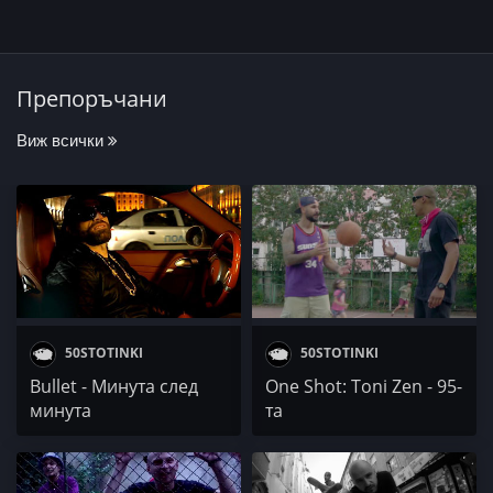
Препоръчани
Виж всички
50STOTINKI
50STOTINKI
Bullet - Минута след
One Shоt: Toni Zen - 95-
минута
та