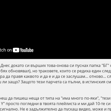
. Днес докато си върших това-онова си пуснах папка "БГ"
 бях обновявал), но траковете, които се редиха един след 
ра да правя каквото и да е и да се заслушам... отново... 
ш ли защо? Защото тези парчета са пълни, в истинския с
еш да пишеш неща от типа на "има много по-яки", "тези 
 Y" просто погледни в твоята плейлиста и ми дай 10-те си
осигнално. Не е задължително да пускаш видео, може и п