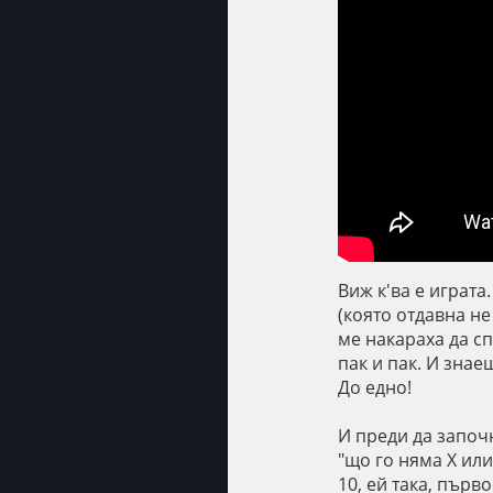
Виж к'ва е играта
(която отдавна не
ме накараха да сп
пак и пак. И знае
До едно!
И преди да започн
"що го няма Х или
10, ей така, първ