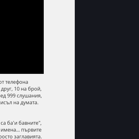
 от телефона
друг, 10 на брой,
след 999 слушания,
мисъл на думата.
са ба'и бавните",
 имена... първите
росто заглавията.