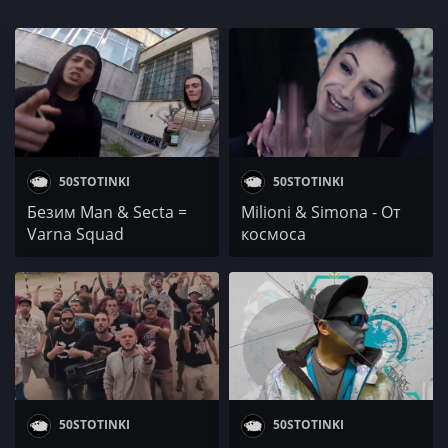
50STOTINKI
50STOTINKI
Безим Man & Secta =
Milioni & Simona - От
Varna Squad
космоса
50STOTINKI
50STOTINKI