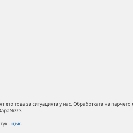
лят ето това за ситуацията у нас. Обработката на парчето
 RapaNizze.
тук -
цък
.