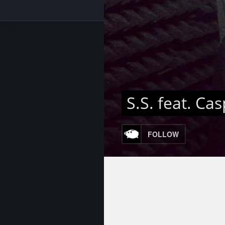
S.S. fеаt. Ca
FOLLOW