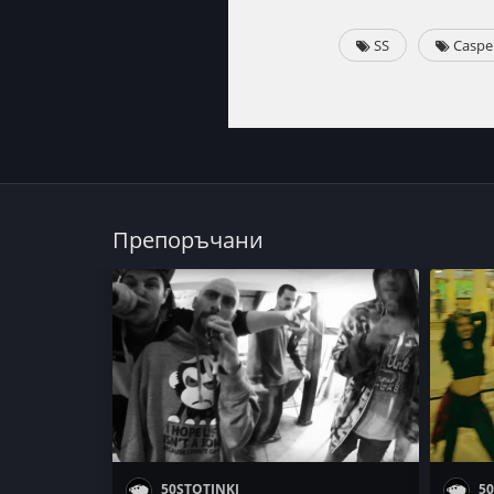
SS
Caspe
Препоръчани
50STOTINKI
50