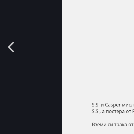
S.S. и Casper мис
S.S., а постера от
Вземи си трака от 