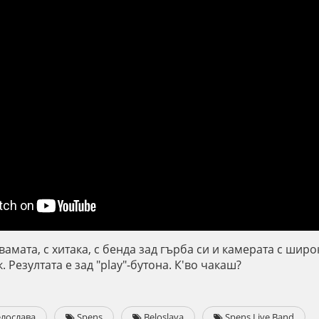
двамата, с хитака, с бенда зад гърба си и камерата с шир
. Резултата е зад "play"-бутона. К'во чакаш?
лослава
Spens
Beloslava
Spens Live Band