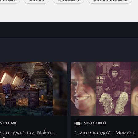
STOTINKI
50STOTINKI
 Братчеда Лари, Makina,
Лъчо (СкандаУ) - Момиче