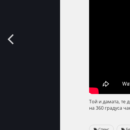
Той и дамата, те 
на 360 градуса чак
Спенс
Бе