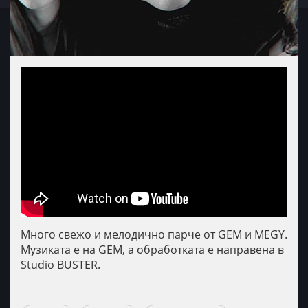
Много свежо и мелодично парче от GEM и MEGY.
Музиката е на GEM, а обработката е направена в
Studio BUSTER.