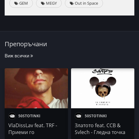
GEM
MEGY
Out in Space
Препоръчани
Виж всички
50STOTINKI
50STOTINKI
VlaDissLav feat. TRF -
Златото feat. CCB &
Приеми го
Svlech - Гледна точка