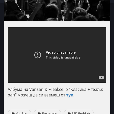
Aлбума на Vansan & Freakcello "Класика + тежък
рап" можеш да си вземеш от
тук
.
VanSan
Freakcello
MD Beddah