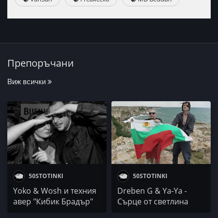
Препоръчани
Виж всички
50STOTINKI
50STOTINKI
Yoko & Wosh и техния
Dreben G & Ya-Ya -
авер "Кибик Брадър"
Сърце от светлина