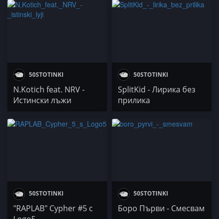
50STOTINKI
50STOTINKI
N.Kotich feat. NRV -
SplitKid - Лирика без
Истински лъжи
прилика
50STOTINKI
50STOTINKI
"RAPLAB" Cypher #5 с
Боро Първи - Смесвам
Logo5