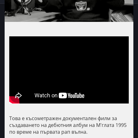
Това е късометражен документален филм за
създаването на дебютния албум на М'глата 1995
по време на първата рап вълна.