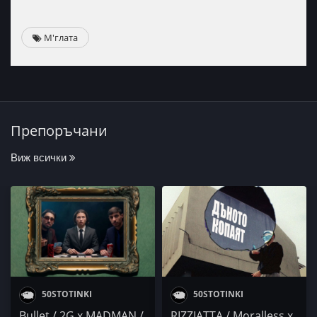
М'глата
Препоръчани
Виж всички
50STOTINKI
50STOTINKI
Bullet / 2G x MADMAN /
RIZZIATTA / Moralless x