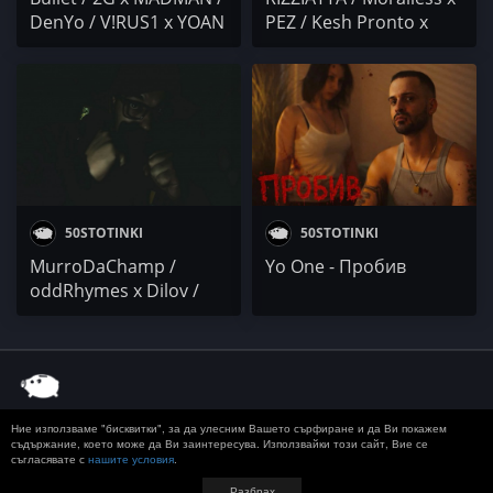
DenYo / V!RUS1 x YOAN
PEZ / Kesh Pronto x
ISAEV / Preyah / UNDER
GARJOKA / BOZHEST /
. S / Immino / KAPRI ZE /
Trombobby / UNDER . S
KOTENCETO / RAFADO /
/ Tayfata & Ganjev /
Lazura Music
MITREVV / Kymcho
Vulcho / HOOD WAVE /
MONEY Q WRIST
50STOTINKI
50STOTINKI
MurroDaChamp /
Yo One - Пробив
oddRhymes x Dilov /
Asa x Martin Akinremi /
KITA / BOBY Veno / Nesi
Nelson x Angel Grozev /
POSEYDON x CEKO /
Прея / Venci Venc' /
Ние използваме "бисквитки", за да улесним Вашето сърфиране и да Ви покажем
MOMO
© 2020 50 STOTINKI
КОНТАКТ
ЗА РЕКЛАМА
съдържание, което може да Ви заинтересува. Използвайки този сайт, Вие се
съгласявате с
нашите условия
.
ДОСТАВКА, ЗАПЛАЩАНЕ И ВРЪЩАНЕ
ПОВЕРИТЕЛНОСТ
TERMS AND CONDITIONS
Разбрах