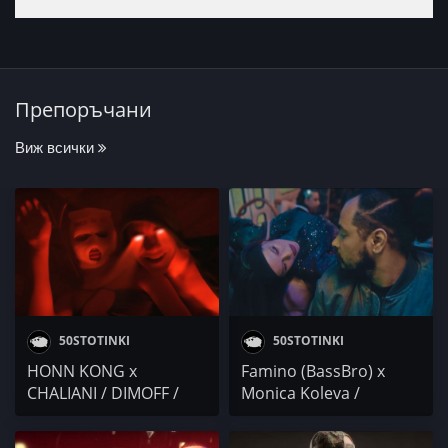
Препоръчани
Виж всички
50STOTINKI
50STOTINKI
HONN KONG x
Famino (BassBro) x
CHALIANI / DIMOFF /
Monica Koleva /
go6kolo6ko / ДЖАР
DIM4OU x EVG x
МЮЗИК /
Neznaen / VeN10 /