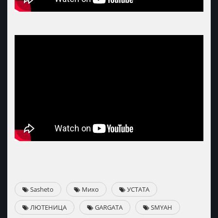
Sasheto
Михо
УСТАТА
ЛЮТЕНИЦА
GARGATA
SMYAH