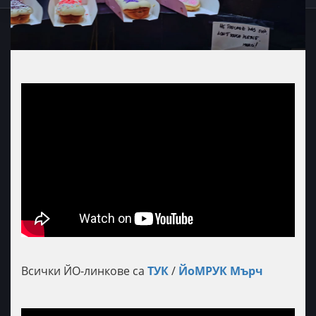
Всички ЙО-линкове са
ТУК
/
ЙоМРУК Мърч