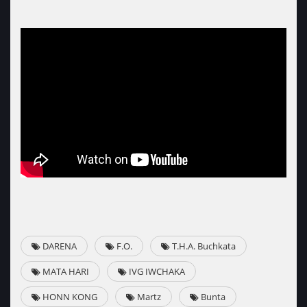
DARENA
F.O.
T.H.A. Buchkata
MATA HARI
IVG IWCHAKA
HONN KONG
Martz
Bunta