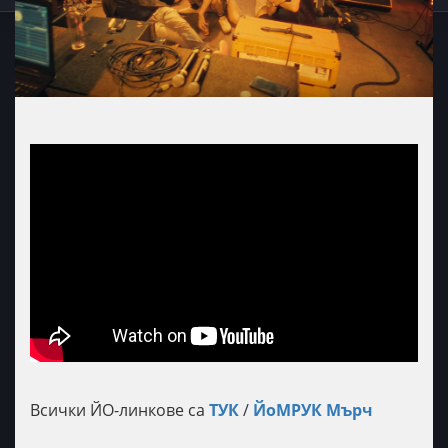
Всички ЙО-линкове са
ТУК
/
ЙоМРУК Мърч