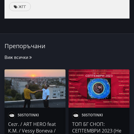
ЖГГ
Препоръчани
Виж всички
50STOTINKI
50STOTINKI
Cezr. / ART HERO feat
ТОП БГ СНОП:
К.М. / Vessy Boneva /
СЕПТЕМВРИ 2023 (Не