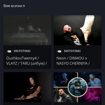
Виж всички
50STOTINKI
50STOTINKI
DushkovTwenty4 /
Neon / DIM4OU x
VLAYZ / TARLI (албум) /
NASYO CHERNIYA /
YOUNG TG / YO / NINIO
RAPANIZZE` & SP0KE /
/ BassBro / MARSO
FLX / Осем Пет