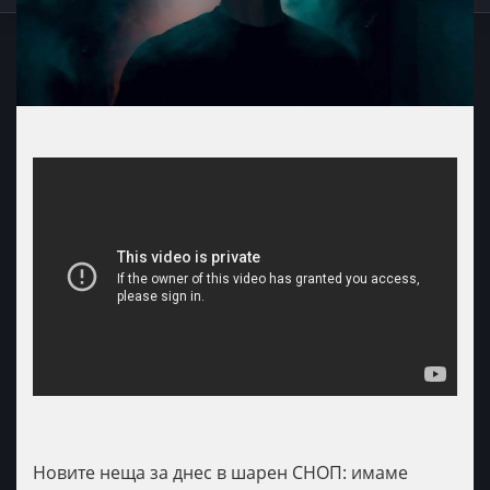
Новите неща за днес в шарен СНОП: имаме