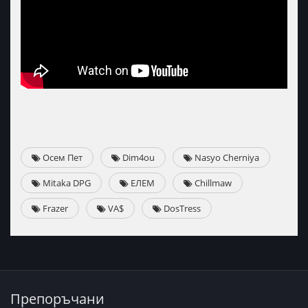
Осем Пет
Dim4ou
Nasyo Cherniya
Mitaka DPG
ЕЛЕМ
Chillmaw
Frazer
VA$
DosTress
Препоръчани