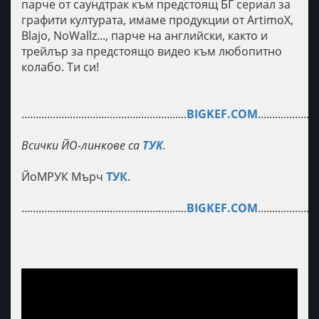
парче от саундтрак към предстоящ БГ сериал за
графити културата, имаме продукции от ArtimoX,
Blajo, NoWallz..., парче на английски, както и
трейлър за предстоящо видео към любопитно
колабо. Ти си!
..........................................................
BIGKEF.COM
.....................
Всички ЙО-линкове са
ТУК
.
ЙоМРУК Мърч
ТУК
.
..........................................................
BIGKEF.COM
.....................