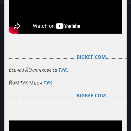
..........................................................
BIGKEF.COM
.....................
Всички ЙО-линкове са
ТУК
.
ЙоМРУК Мърч
ТУК
.
..........................................................
BIGKEF.COM
.....................