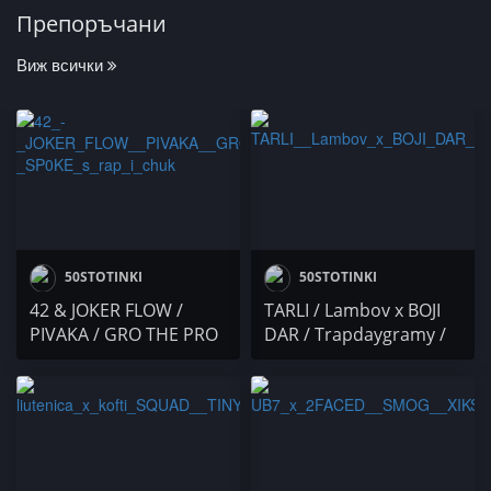
Препоръчани
Виж всички
50STOTINKI
50STOTINKI
42 & JOKER FLOW /
TARLI / Lambov x BOJI
PIVAKA / GRO THE PRO
DAR / Trapdaygramy /
/ RAPANIZZE` & SP0KE
Dakata
с РАП И ЧУК