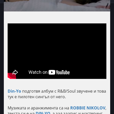
Din-Yo
подготвя албум с R&B/Soul звучене и това
тук е пилотен сингъл от него.
Mузиката и аранжимента са на
ROBBIE NIKOLOV
,
текста си е на
DIN-YO
, а зад заапис и мастеринг