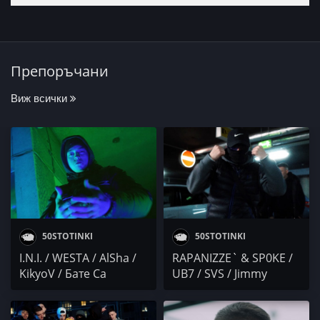
Препоръчани
Виж всички
50STOTINKI
50STOTINKI
I.N.I. / WESTA / AlSha /
RAPANIZZE` & SP0KE /
KikyoV / Бате Са
UB7 / SVS / Jimmy
Cheng x Tommy Slim /
Осем Пет