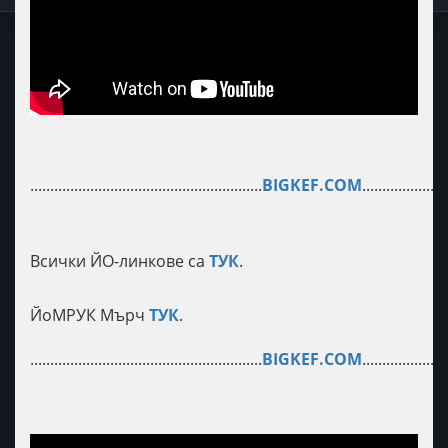
..........................................................
BIGKEF.COM
.....................
Всички ЙО-линкове са
ТУК
.
ЙоМРУК Мърч
ТУК
.
..........................................................
BIGKEF.COM
.....................