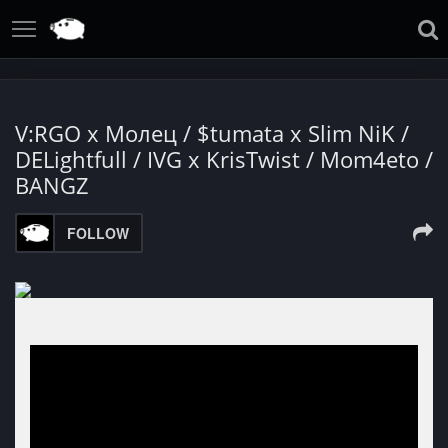
V:RGO x Молец / $tumata x Slim NiK /
DELightfull / IVG x KrisTwist / Mom4eto /
BANGZ
FOLLOW