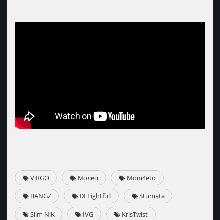
V:RGO
Молец
Mom4eto
BANGZ
DELightfull
$tumata
Slim NiK
IVG
KrisTwist