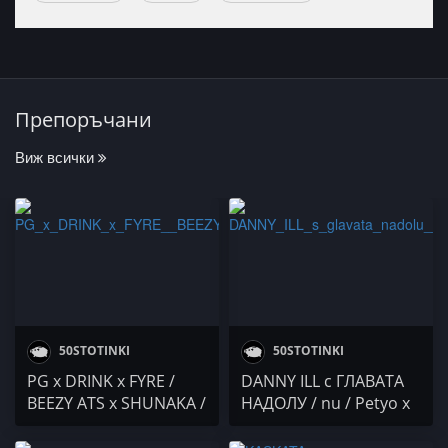
Препоръчани
Виж всички
50STOTINKI
50STOTINKI
PG x DRINK x FYRE /
DANNY ILL с ГЛАВАТА
BEEZY ATS x SHUNAKA /
НАДОЛУ / nu / Petyo x
BORN PAID / Rizziatta
GOSH / Árēs /
ЛЮТЕНИЦА