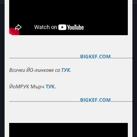
..........................................................
BIGKEF.COM
.....................
Всички ЙО-линкове са
ТУК
.
ЙоМРУК Мърч
ТУК
.
..........................................................
BIGKEF.COM
.....................