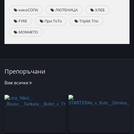
кикоСОПА
ЛЮТЕНИЦА
ХЛЕБ
FYRE
При ТоТо
Triplet Trio
MOM4ETO
Препоръчани
Виж всички