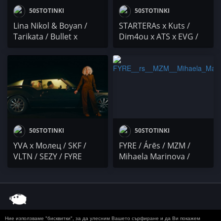
50STOTINKI
50STOTINKI
Lina Nikol & Boyan /
STARTERAs x Kuts /
Tarikata / Bullet x
Dim4ou x ATS x EVG /
Thracian x McMichael /
MUFASA x CEKO x
Bobo / LSK
IWOLFO x INAD /
SKINNY
50STOTINKI
50STOTINKI
YVA x Молец / SKF /
FYRE / Árēs / MZM /
VLTN / SEZY / FYRE
Mihaela Marinova /
Gogata / Ghetto Sista
Ние използваме "бисквитки", за да улесним Вашето сърфиране и да Ви покажем