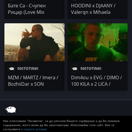
Бате Са - Счупен
HOODINI x DJAANY /
Рицар (Love Mix
Valerqn x Mihaela
Classics) миксирано от
Mártin / Danny
DJ Zeeknow
MORALLESS x Jimmy
CHENG / ACE / Kemera
/ 22
50STOTINKI
50STOTINKI
MZM / MARTZ / Imera /
Dim4ou x EVG / DIMO /
BozhiiDar x SON
100 KILA x 2 LICA /
KOLЯCHO / VESELAMBO
Danny L / BORN PAID x
/ БОЖКАТА / Er Dandi
UB7
Ние използваме "бисквитки", за да улесним Вашето сърфиране и да Ви покажем
© 2020 50 STOTINKI
КОНТАКТ
ЗА РЕКЛАМА
съдържание, което може да Ви заинтересува. Използвайки този сайт, Вие се
съгласявате с
нашите условия
.
ДОСТАВКА, ЗАПЛАЩАНЕ И ВРЪЩАНЕ
ПОВЕРИТЕЛНОСТ