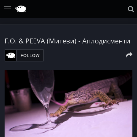
F.O. & PEEVA (Митеви) - Аплодисменти
FOLLOW