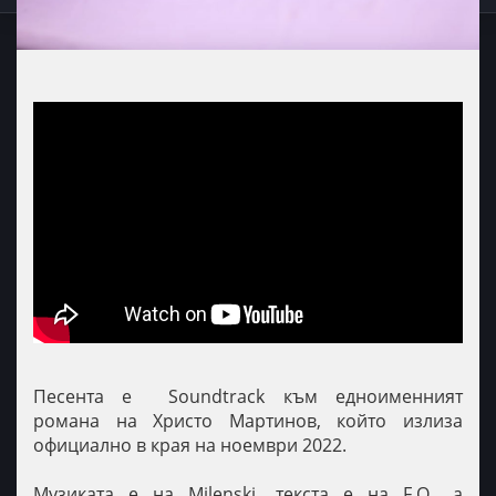
Песента е Soundtrack към едноименният
романа на Христо Мартинов, който излиза
официално в края на ноември 2022.
Музиката е на Milenski, текста е на F.O., а