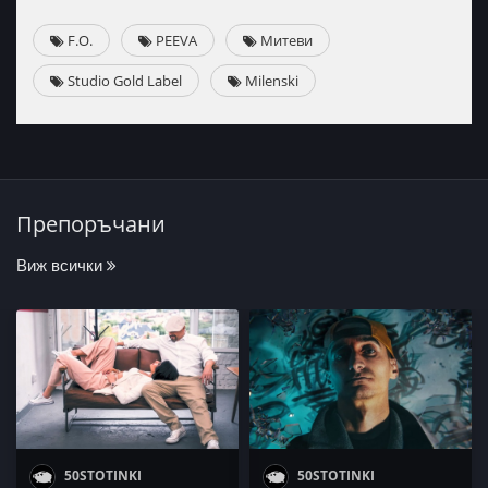
F.O.
PEEVA
Митеви
Studio Gold Label
Milenski
Препоръчани
Виж всички
50STOTINKI
50STOTINKI