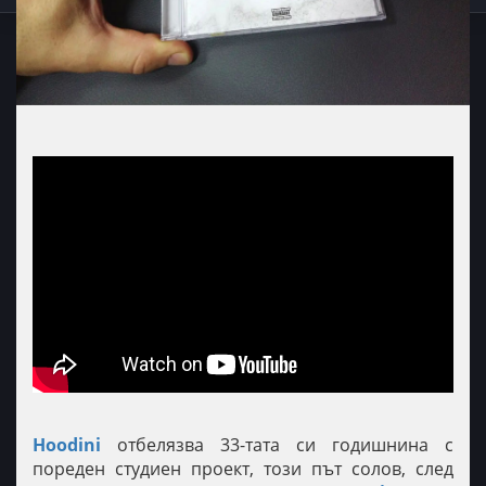
Hoodini
отбелязва 33-тата си годишнина с
пореден студиен проект, този път солов, след