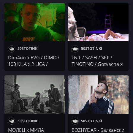
50STOTINKI
50STOTINKI
Dim4ou x EVG / DIMO /
I.N.I. / SASH / SKF /
100 KILA x 2 LICA /
TINOTINO / Gotvacha x
Danny L / BORN PAID x
Vivanov / YM / F.O. &
UB7
PEEVA (МИТЕВИ)
50STOTINKI
50STOTINKI
МОЛЕЦ x МИЛА
BOZHYDAR - Балкански