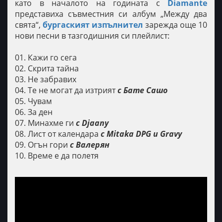
като в началото на годината с
Diamante
представиха съвместния си албум „Между два
свята“,
бургаският изпълнител
зарежда още 10
нови песни в тазгодишния си плейлист:
01. Кажи го сега
02. Скрита тайна
03. Не забравих
04. Те не могат да изтрият
с Бате Сашо
05. Чувам
06. За ден
07. Минахме ги
с Djaany
08. Лист от календара
с Mitaka DPG и Gravy
09. Огън гори
с Валерян
10. Време е да полетя