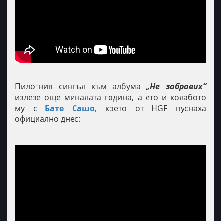
Пилотния сингъл към албума
„Не забравих“
излезе още миналата година, а ето и колабото
му с
Бате Сашо
, което от HGF пуснаха
официално днес: