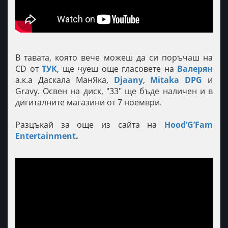
В тавата, която вече можеш да си поръчаш на
CD от
ТУК
, ще чуеш още гласовете на
Валерян
а.к.а Даскала МанЯка,
Djaany
,
Mitaka DPG
и
Gravy. Освен на диск, "33" ще бъде наличен и в
дигиталните магазини от 7 ноември.
Разцъкай за още из сайта на
Hood’G’Fam
Entertainment
.