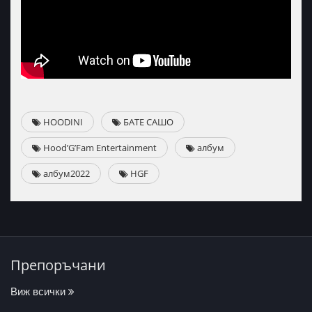
HOODINI
БАТЕ САШО
Hood’G’Fam Entertainment
албум
албум2022
HGF
Препоръчани
Виж всички