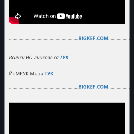
..........................................................
BIGKEF.COM
.....................
Всички ЙО-линкове са
ТУК
.
ЙоМРУК Мърч
ТУК
.
..........................................................
BIGKEF.COM
.....................