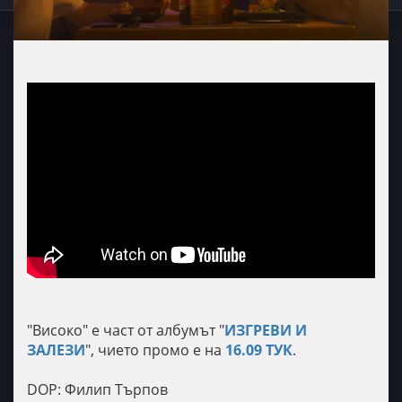
"Високо" е част от албумът "
ИЗГРЕВИ И
ЗАЛЕЗИ
", чието промо е на
16.09 ТУК
.
DOP: Филип Търпов