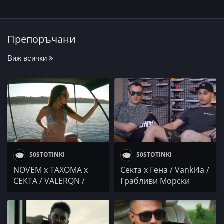
Препоръчани
Виж всички
50STOTINKI
50STOTINKI
NOVEM x ТАХОМА x
Секта x Гена / Vanki4a /
СЕКТА / VALERQN /
Грабливи Морски
TROI / 2Killersz x
Птици / BASSBRO /
IRLANDECA / Keith
WolfStreet
Murray x G'aXe x PMM x