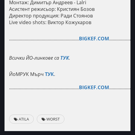
Монтаж: Димитър Андреев - Lalri
Асистент режисьор: Кристиян Бозов
Директор продукция: Ради Стоянов
Live video shots: Виктор Кожухаров
..........................................................
BIGKEF.COM
.....................
Всички ЙО-линкове са
ТУК
.
ЙоМРУК Мърч
ТУК
.
..........................................................
BIGKEF.COM
.....................
ATILA
WORST