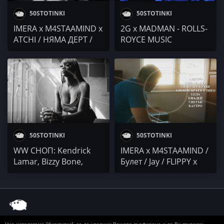
50STOTINKI
50STOTINKI
IMERA x M4STAAMIND x
2G x MADMAN - ROLLS-
ATCHI / НЯМА ДЕРТ /
ROYCE MUSIC
Klyuchista, Extazy,
Ganjalorian & Mitch
Birdy / R.O.S.
50STOTINKI
50STOTINKI
WW СНОП: Kendrick
IMERA x M4STAAMIND /
Lamar, Bizzy Bone,
Булет / Jay / FLIPPY x
Kalush Orchestra,
MOSHINO / BOZHYDAR
MESUS, Tory Lanez, Ty
/ 22 (DABOYZ)
Dolla $ign, Post
Malone, DAZ, Burna
Boy, Blac Youngsta,