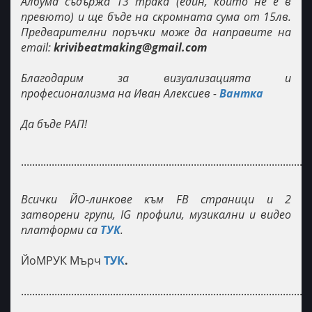
Албума съдържа 13 трака (един, който не е в
превюто) и ще бъде на скромната сума от 15лв.
Предварителни поръчки може да направите на
email:
krivibeatmaking@gmail.com
Благодарим за визуализацията и
професионализма на Иван Алексиев -
Вантка
Да бъде РАП!
........................................................................................................
Всички ЙО-линкове към FB страници и 2
затворени групи, IG профили, музикални и видео
платформи са
ТУК
.
ЙоМРУК Мърч
ТУК
.
........................................................................................................