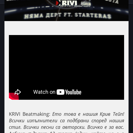
KRIVI Beatmaking:
Ето това е нашия Крив Тейп!
Всички изпълнители са подбрани според нашия
стил. Всички песни са авторски. Всичко е за вас.