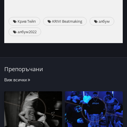
Крив Тейп
KRIVI Beatmaking
албум
албум2022
Препоръчани
Виж всички