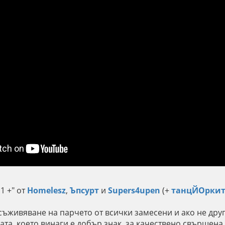
 1 +" от
Homelesz
,
Ъпсурт
и
Supers4upen
(+
танцЙОркит
съживяване на парчето от всички замесени и ако не дру
ата, което винаги е добър знак, за качествено свършена