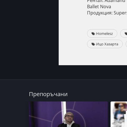
Рентал: Adamand
Ballet Nova
Продукция: Supe
Homelesz
Ицо Хазарта
Препоръчани