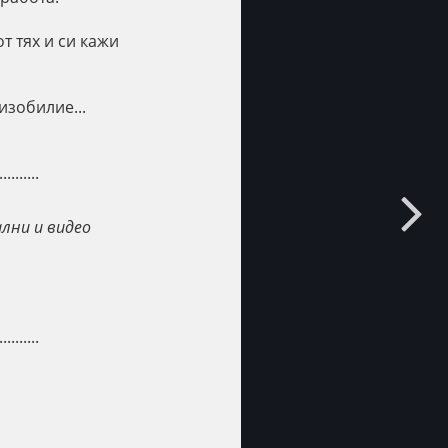
т тях и си кажи
изобилие...
..........
ални и видео
..........
..........