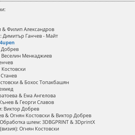
ни:
и & Филип Александров
: Димитър Ганчев - Майт
s4upen
р Добрев
р: Веселин Менкаджиев
енчев
 Костовски
 Станев
стовски & Бохос Топакбашян
ехмед
ратоева & Ема Ангелова
 Кънев & Георги Славов
: Виктор Добрев
ев & Огнян Костовски & Виктор Добрев
Обработка шлем: 3DBGPRINT & 3DprintX
(визия): Огнян Костовски