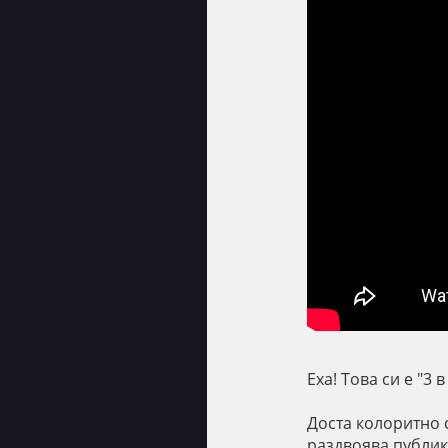
Еха! Това си е "3 в
Доста колоритно 
раздвоява публик