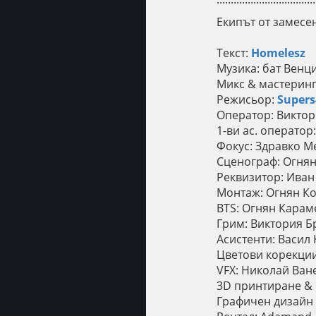
Екипът от замесе
Tекст:
Homelesz
Mузика: бат Венц
Mикс & мастеринг
Режисьор:
Super
Оператор: Викто
1-ви ас. операто
Фокус: Здравко М
Сценограф: Огнян
Реквизитор: Иван
Монтаж: Огнян Ко
BTS: Огнян Карам
Грим: Виктория Б
Асистенти: Васил
Цветови корекции
VFX: Николай Ван
3D принтиране & 
Графичен дизайн 