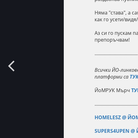
Няма "става", а с
как го усети/видя/
Аз си го пускам п
препоръчвам!
...................................
Всички ЙО-линкове
платформи са
ТУ
ЙоМРУК Мърч
ТУ
...................................
HOMELESZ @ ЙО
SUPERS4UPEN @
...................................