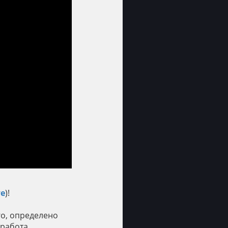
е
)!
го, определено
 работа.