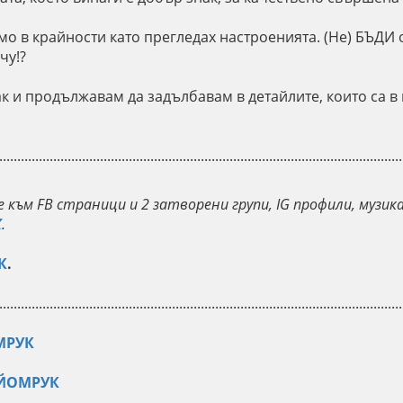
амо в крайности като прегледах настроенията. (Не) БЪДИ о
чу!?
ак и продължавам да задълбавам в детайлите, които са в 
................................................................................................................
 към FB страници и 2 затворени групи, IG профили, музик
К
.
К
.
................................................................................................................
МРУК
 ЙОМРУК
................................................................................................................