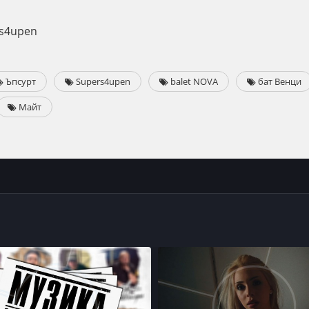
rs4upen
Ъпсурт
Supers4upen
balet NOVA
бат Венци
Майт