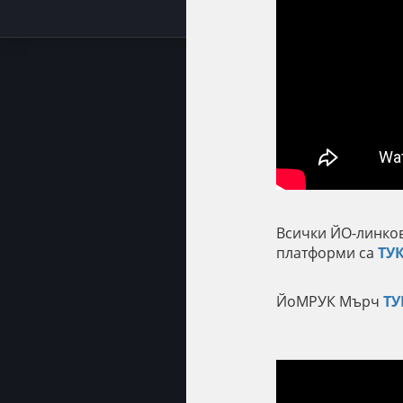
Всички ЙО-линков
платформи са
ТУ
ЙоМРУК Мърч
ТУ