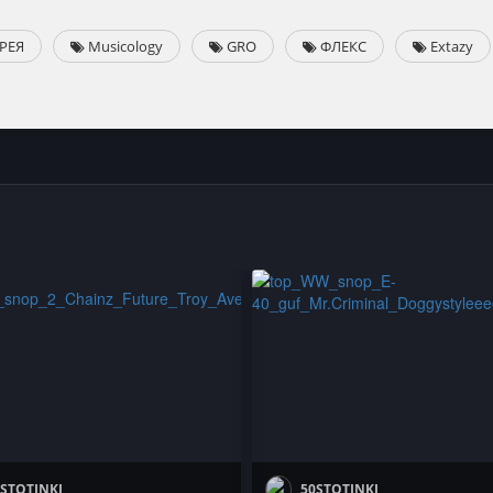
РЕЯ
Musicology
GRO
ФЛЕКС
Extazy
STOTINKI
50STOTINKI