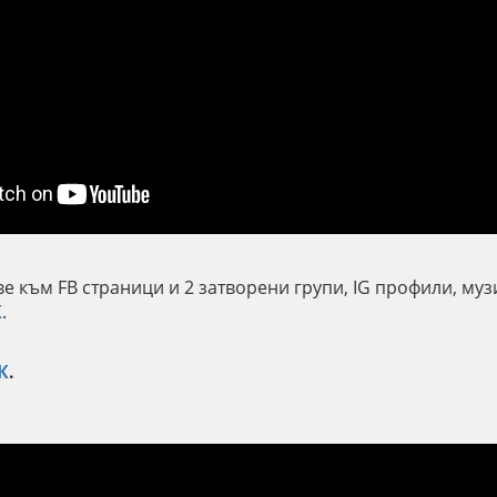
е към FB страници и 2 затворени групи, IG профили, муз
К
.
К
.