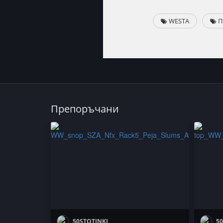
WESTA
П
Препоръчани
50STOTINKI
50