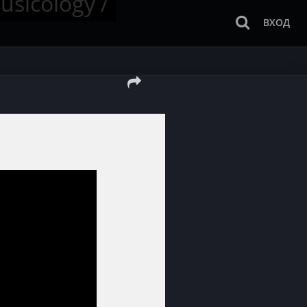
sicology /
ВХОД