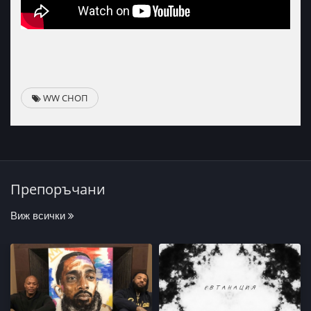
WW СНОП
Препоръчани
Виж всички