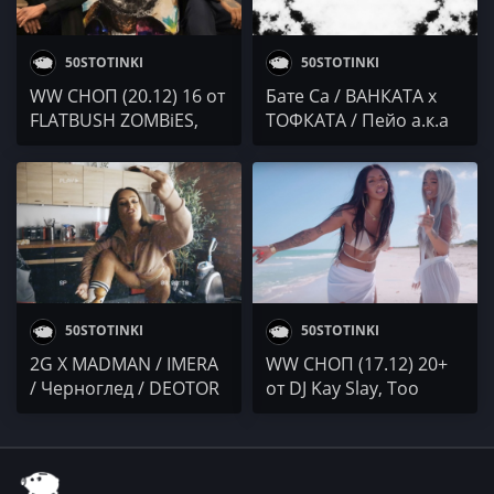
50STOTINKI
50STOTINKI
WW СНОП (20.12) 16 от
Бате Са / ВАНКАТА x
FLATBUSH ZOMBiES,
ТОФКАТА / Пейо а.к.а
RZA, Dr. Dre, Nipsey
Келя / YUNGBOBI /
Hussle & Ty Dolla $ign
Rosko x PEZ / YOUNG
и ...
TG
50STOTINKI
50STOTINKI
2G X MADMAN / IMERA
WW СНОП (17.12) 20+
/ Черноглед / DEOTOR
от DJ Kay Slay, Too
x KRISPY /
$hort, Aaliyah & The
XANNYHILFIGA / Гаден /
Weeknd и...
ChillYo x DOBO /
annxdeee