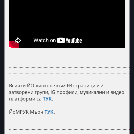
........................................................................................................
........................................................................................................
Всички ЙО-линкове към FB страници и 2
затворени групи, IG профили, музикални и видео
платформи са
ТУК
.
ЙоМРУК Мърч
ТУК
.
........................................................................................................