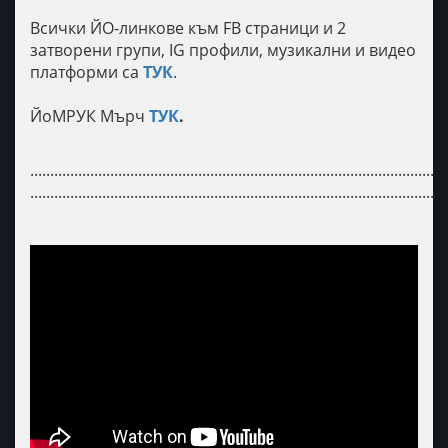
Всички ЙО-линкове към FB страници и 2
затворени групи, IG профили, музикални и видео
платформи са
ТУК
.
ЙоМРУК Мърч
ТУК
.
........................................................................................................
........................................................................................................