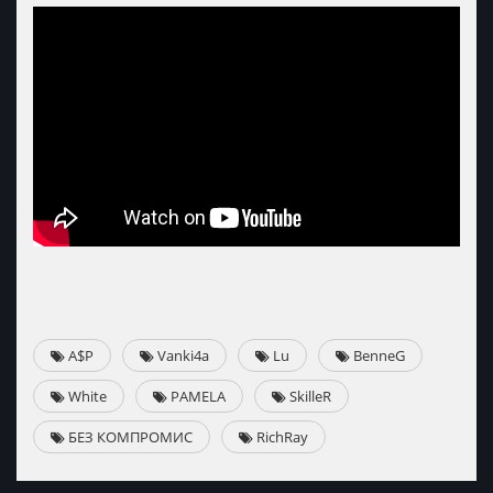
A$P
Vanki4a
Lu
BenneG
White
PAMELA
SkilleR
БЕЗ КОМПРОМИС
RichRay