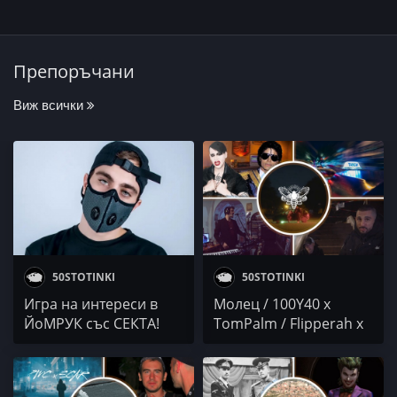
Препоръчани
Виж всички
50STOTINKI
50STOTINKI
Игра на интереси в
Молец / 100Y40 x
ЙоМРУК със СЕКТА!
TomPalm / Flipperah x
Въпроси?
Polyaka / BRO2 /
BassBro / ILINSKI /
БОЖКАТА / Осем Пет