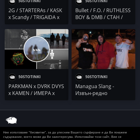
50STOTINKI
50STOTINKI
2G / STARTERAs / KASK
Bullet / F.O. / RUTHLESS
x Scandy / TRIGAIDA x
BOY & DMB / СТАН /
Широка Лъка Хор /
irlandeca
Dako x Simba x Fuego x
Trixter x Kriss
50STOTINKI
50STOTINKI
PARKMAN x DVRK DVYS
Managua Slang -
x KAMEN / ИМЕРА x
Извън-редно
ГЕНА x БОЯТА RMX /
положение
Източен Блок / LORA /
polaric x Nedelcho
Ние използваме "бисквитки", за да улесним Вашето сърфиране и да Ви покажем
© 2020 50 STOTINKI
КОНТАКТ
ЗА РЕКЛАМА
съдържание, което може да Ви заинтересува. Използвайки този сайт, Вие се