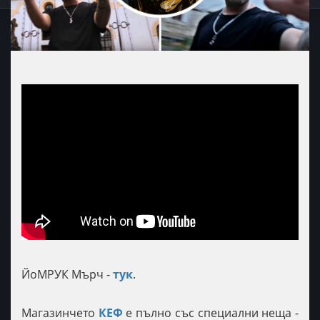
ЙоМРУК Мърч -
тук
.
Магазинчето
КЕФ
е пълно със специални неща -