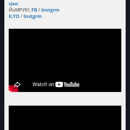
цък
.
ЙоМРУК!:
FB​​​
/
Instgrm
ILYO
/
Instgrm